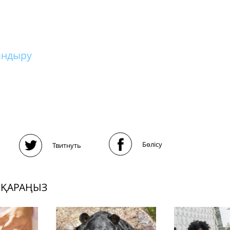
андыру
Бөлісу
Твитнуть
 ҚАРАҢЫЗ