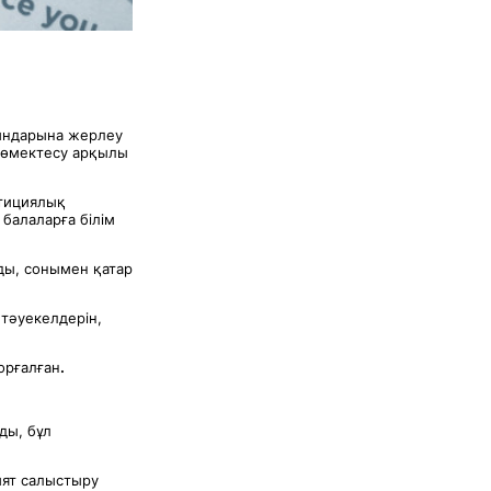
қындарына жерлеу
 көмектесу арқылы
стициялық
балаларға білім
ды, сонымен қатар
 тәуекелдерін,
орғалған
.
ды, бұл
ият салыстыру