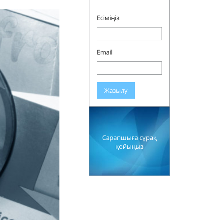
Есіміңіз
Email
Жазылу
Сарапшыға сұрақ
қойыңыз