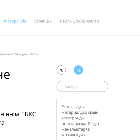
#Happy Life
Сарапшы
Барлық рубрикалар
апреля 2024 года в 16:14
не
ru
kz
Ең қызықты
материалдар сіздің
 өнім. "БКС
электронды
ға
поштаңызда. Біздің
жаңалықтарға
жазылыңыз.