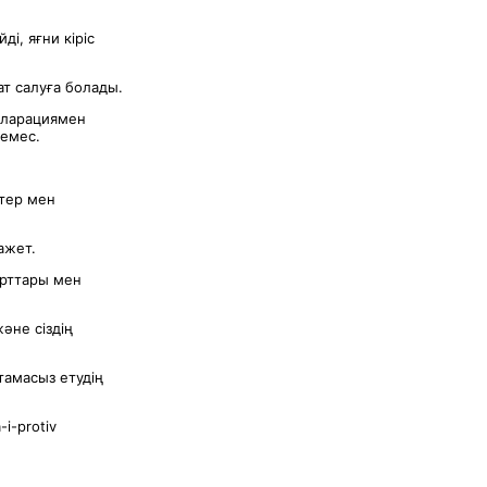
і, яғни кіріс
т салуға болады.
кларациямен
 емес.
тер мен
ажет.
арттары мен
әне сіздің
тамасыз етудің
-i-protiv