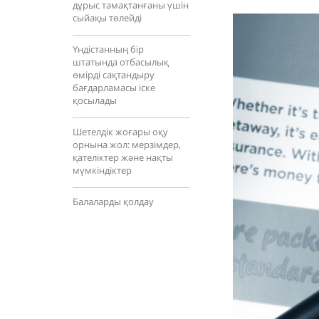
дұрыс тамақтанғаны үшін
сыйақы төлейді
Үндістанның бір
штатында отбасылық
өмірді сақтандыру
бағдарламасы іске
қосылады
Шетелдік жоғары оқу
орнына жол: мерзімдер,
қателіктер және нақты
мүмкіндіктер
Балаларды қолдау