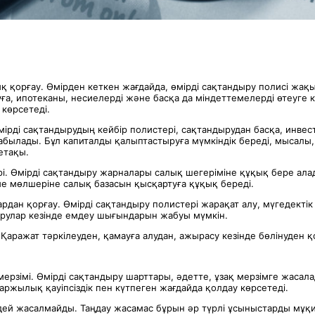
 қорғау. Өмірден кеткен жағдайда, өмірді сақтандыру полисі жа
а, ипотеканы, несиелерді және басқа да міндеттемелерді өтеуге
көрсетеді.
мірді сақтандырудың кейбір полистері, сақтандырудан басқа, инве
былады. Бұл капиталды қалыптастыруға мүмкіндік береді, мысалы, 
етақы.
рі. Өмірді сақтандыру жарналары салық шегеріміне құқық бере ала
ме мөлшеріне салық базасын қысқартуға құқық береді.
рдан қорғау. Өмірді сақтандыру полистері жарақат алу, мүгедектік
урулар кезінде емдеу шығындарын жабуы мүмкін.
Қаражат тәркілеуден, қамауға алудан, ажырасу кезінде бөлінуден қ
ерзімі. Өмірді сақтандыру шарттары, әдетте, ұзақ мерзімге жасала
ржылық қауіпсіздік пен күтпеген жағдайда қолдау көрсетеді.
дей жасалмайды. Таңдау жасамас бұрын әр түрлі ұсыныстарды мұқ