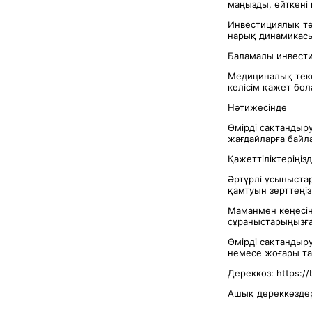
маңызды, өйткені 
Инвестициялық тәу
нарық динамикас
Баламалы инвести
Медициналық текс
келісім қажет бол
Нәтижесінде
Өмірді сақтандыр
жағдайларға байл
Қажеттіліктеріңіз
Әртүрлі ұсыныста
қамтуын зерттеңіз
Маманмен кеңесің
сұраныстарыңызға 
Өмірді сақтандыру
немесе жоғары та
Дереккөз: https://
Ашық дереккөздер