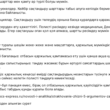
шарттар мен қамту әр түрлі болуы мүмкін.
екелдер. Кейбір сақтандыру шарттары табыс алуға кепілдік бермейд
ына байланысты.
циялар. Сақтандыру үшін төлеудің орнына басқа құралдарға қаража
еруден өту қажеттілігі. Полисті рәсімдеу кезінде медициналық Де
ады. Егер сақтанушы оған қол қоя алмаса, шартты ресімдеу мүмкін
у туралы шешім жеке-жеке және мақсаттарға, қаржылық мүмкіндік
анысты.
ді бағалаңыз: отбасын қаржылық қамтамасыз ету үшін қанша ақша қ
рды салыстырыңыз: таңдау жасамас бұрын әртүрлі саясаттардың ш
.
із: қаржылық кеңесші өмірді сақтандырудың нюанстарын түсінуге ж
сәйкес келетін полисті таңдауға көмектеседі.
-бұл панацея емес, бірақ ол отбасының қаржылық қауіпсіздігін қам
быс табудың құнды құралы бола алады.
bcs-express.ru/novosti-i-analitika/strakhovanie-zhizni-5-argumentov-za
ден алынған сурет