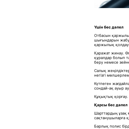
Үшін бес дәлел
Отбасын қаржылық
шығындарын жабуғ
қаржылық қолдау 
Қаражат жинау. Ө
құралдар болып та
беру немесе зейн
Салық жеңілдікте
негізгі мөлшерле
Күтпеген жағдайла
сондай-ақ ауыр а
Құқықтық қорғау. 
Қарсы бес дәлел
Шарттардың ұзақ м
сақтанушыларға қа
Барлық полис бір