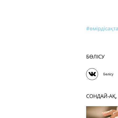
#өмірдісақт
БӨЛІСУ
Бөлісу
СОНДАЙ-АҚ,