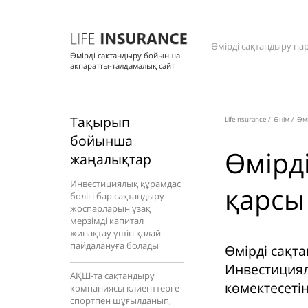
Өмірді сақтандыру на
Өмірді сақтандыру бойынша
ақпаратты-талдамалық сайт
Тақырып
LifeInsurance
/
Өнім
/
Өмі
бойынша
Өмірд
жаңалықтар
Инвестициялық құрамдас
қарсы
бөлігі бар сақтандыру
жоспарларын ұзақ
мерзімді капитал
жинақтау үшін қалай
пайдалануға болады
Өмірді сақт
Инвестициял
АҚШ-та сақтандыру
көмектесеті
компаниясы клиенттерге
спортпен шұғылданып,