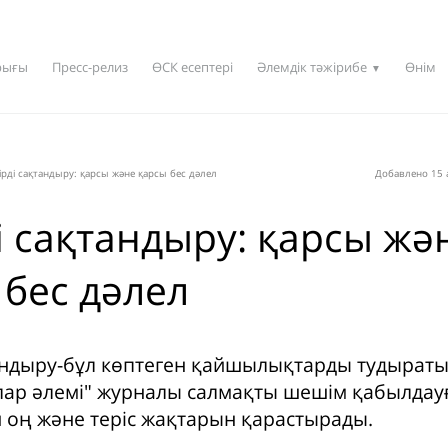
рығы
Пресс-релиз
ӨСК есептері
Әлемдік тәжірибе
Өнім
▼
рді сақтандыру: қарсы және қарсы бес дәлел
Добавлено 15 
і сақтандыру: қарсы жә
 бес дәлел
андыру-бұл көптеген қайшылықтарды тудыратын
ар әлемі" журналы салмақты шешім қабылдау
н оң және теріс жақтарын қарастырады.