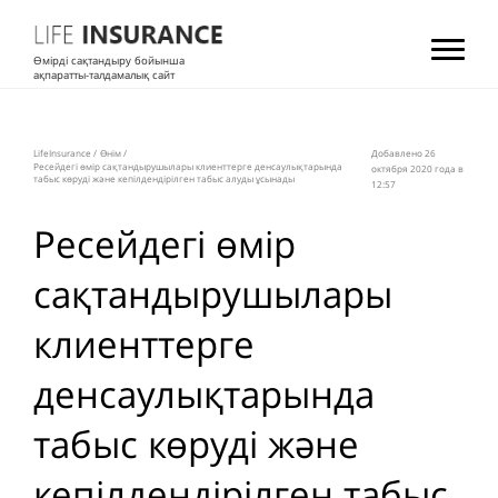
Өмірді сақтандыру бойынша
ақпаратты-талдамалық сайт
LifeInsurance
/
Өнім
/
Добавлено 26
Ресейдегі өмір сақтандырушылары клиенттерге денсаулықтарында
октября 2020 года в
табыс көруді және кепілдендірілген табыс алуды ұсынады
12:57
Ресейдегі өмір
сақтандырушылары
клиенттерге
денсаулықтарында
табыс көруді және
кепілдендірілген табыс