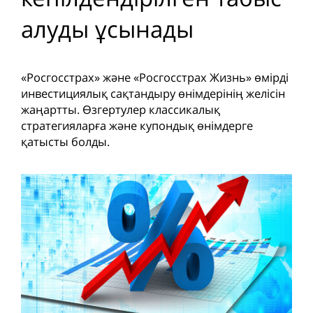
алуды ұсынады
«Росгосстрах» және «Росгосстрах Жизнь» өмірді
инвестициялық сақтандыру өнімдерінің желісін
жаңартты. Өзгертулер классикалық
стратегияларға және купондық өнімдерге
қатысты болды.