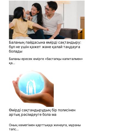
Баланың пайдасына өмірді сақтандыру:
бұл не үшін қажет және қалай таңдауға
болады
Баланы ересек өмірге «бастапқы капиталмен»
қа...
Өмірді сақтандырудың бір полисінен
артық рәсімдеуге бола ма
Оның көмегімен қарттыққа жинауға, мұраны
тапс...