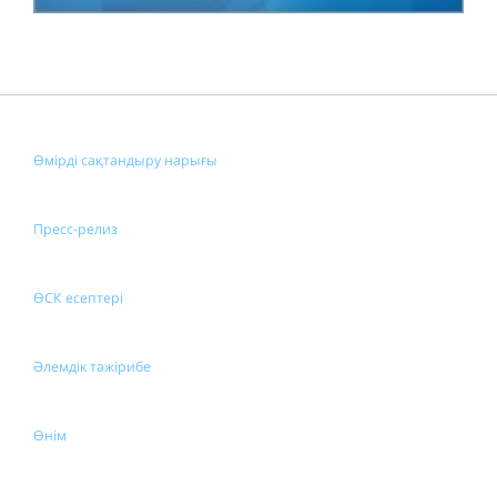
Өмірді сақтандыру нарығы
Пресс-релиз
ӨСК есептері
Әлемдік тәжірибе
Өнім