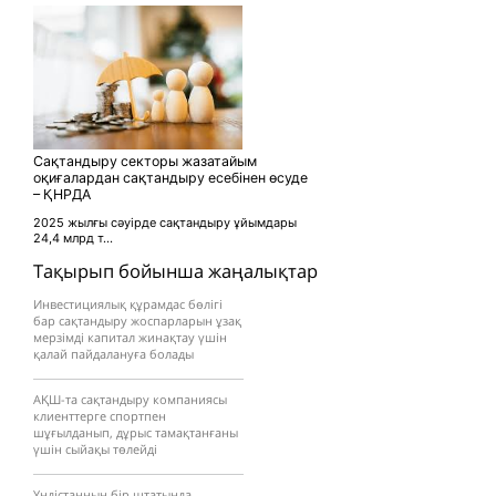
Сақтандыру секторы жазатайым
оқиғалардан сақтандыру есебінен өсуде
– ҚНРДА
2025 жылғы сәуірде сақтандыру ұйымдары
24,4 млрд т...
Тақырып бойынша жаңалықтар
Инвестициялық құрамдас бөлігі
бар сақтандыру жоспарларын ұзақ
мерзімді капитал жинақтау үшін
қалай пайдалануға болады
АҚШ-та сақтандыру компаниясы
клиенттерге спортпен
шұғылданып, дұрыс тамақтанғаны
үшін сыйақы төлейді
Үндістанның бір штатында