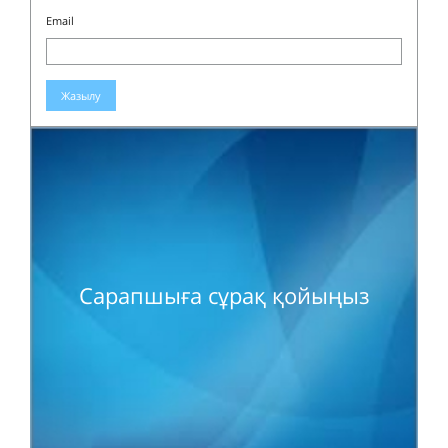
Email
Жазылу
Сарапшыға сұрақ қойыңыз