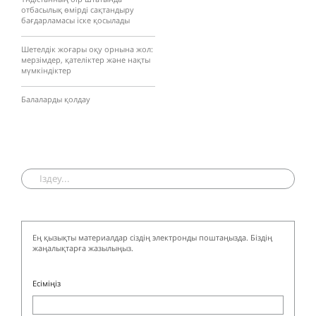
отбасылық өмірді сақтандыру
бағдарламасы іске қосылады
Шетелдік жоғары оқу орнына жол:
мерзімдер, қателіктер және нақты
мүмкіндіктер
Балаларды қолдау
Ең қызықты материалдар сіздің электронды поштаңызда. Біздің
жаңалықтарға жазылыңыз.
Есіміңіз