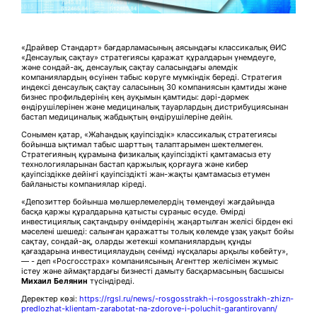
«Драйвер Стандарт» бағдарламасының аясындағы классикалық ӨИС
«Денсаулық сақтау» стратегиясы қаражат құралдарын үнемдеуге,
және сондай-ақ, денсаулық сақтау саласындағы әлемдік
компаниялардың өсуінен табыс көруге мүмкіндік береді. Стратегия
индексі денсаулық сақтау саласының 30 компаниясын қамтиды және
бизнес профильдерінің кең ауқымын қамтиды: дәрі-дәрмек
өндірушілерінен және медициналық тауарлардың дистрибуциясынан
бастап медициналық жабдықтың өндірушілеріне дейін.
Сонымен қатар, «Жаһандық қауіпсіздік» классикалық стратегиясы
бойынша ықтимал табыс шарттың талаптарымен шектелмеген.
Стратегияның құрамына физикалық қауіпсіздікті қамтамасыз ету
технологияларынан бастап қаржылық қорғауға және кибер
қауіпсіздікке дейінгі қауіпсіздікті жан-жақты қамтамасыз етумен
байланысты компаниялар кіреді.
«Депозиттер бойынша мөлшерлемелердің төмендеуі жағдайында
басқа қаржы құралдарына қатысты сұраныс өсуде. Өмірді
инвестициялық сақтандыру өнімдерінің жаңартылған желісі бірден екі
мәселені шешеді: салынған қаражатты толық көлемде ұзақ уақыт бойы
сақтау, сондай-ақ, оларды жетекші компаниялардың құнды
қағаздарына инвестициялаудың сенімді нұсқалары арқылы көбейту»,
— - деп «Росгосстрах» компаниясының Агенттер желісімен жұмыс
істеу және аймақтардағы бизнесті дамыту басқармасының басшысы
Михаил Белянин
түсіндіреді.
Деректер көзі:
https://rgsl.ru/news/-rosgosstrakh-i-rosgosstrakh-zhizn-
predlozhat-klientam-zarabotat-na-zdorove-i-poluchit-garantirovann/