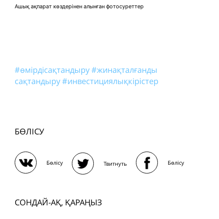
Ашық ақпарат көздерінен алынған фотосуреттер
#өмірдісақтандыру
#жинақталғанды
сақтандыру
#инвестициялықкірістер
БӨЛІСУ
Бөлісу
Бөлісу
Твитнуть
СОНДАЙ-АҚ, ҚАРАҢЫЗ