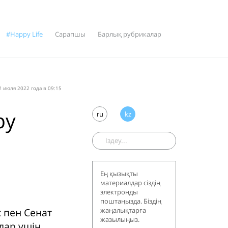
#Happy Life
Сарапшы
Барлық рубрикалар
 июля 2022 года в 09:15
ру
ru
kz
Ең қызықты
материалдар сіздің
электронды
поштаңызда. Біздің
 пен Сенат
жаңалықтарға
жазылыңыз.
лар үшін