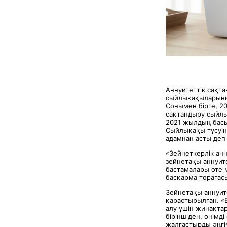
Аннуитеттік сақт
сыйлықақыларының
Сонымен бірге, 
сақтандыру сыйлық
2021 жылдың басы
Сыйлықақы түсуін
адамнан асты деп
«Зейнеткерлік анн
зейнетақы аннуите
бастамалары өте 
басқарма төраға
Зейнетақы аннуит
қарастырылған. «
алу үшін жинақтар
біріншіден, өнімд
жалғастырды әңгі