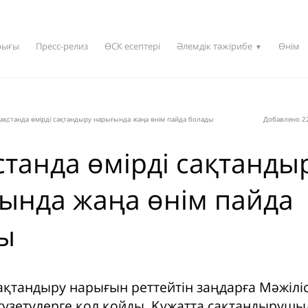
рығы
Пресс-релиз
ӨСК есептері
Әлемдік тәжірибе
Өнім
▼
ақстанда өмірді сақтандыру нарығында жаңа өнім пайда болады
Добавлено 22
станда өмірді сақтанды
ында жаңа өнім пайда
ы
ақтандыру нарығын реттейтін заңдарға Мәжіліс
түзетулерге қол қойды. Құжатта сақтандырушы