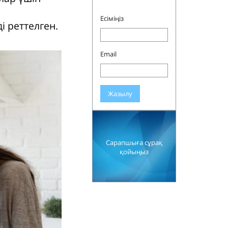
Есіміңіз
і реттелген.
Email
Жазылу
Сарапшыға сұрақ
қойыңыз