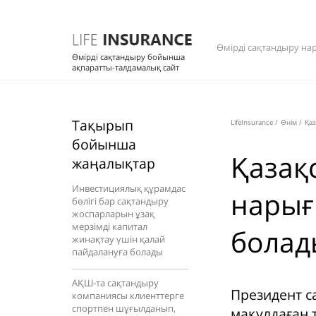
Өмірді сақтандыру на
Өмірді сақтандыру бойынша
ақпаратты-талдамалық сайт
Тақырып
LifeInsurance
/
Өнім
/
Қаз
бойынша
Қазақ
жаңалықтар
Инвестициялық құрамдас
нарығ
бөлігі бар сақтандыру
жоспарларын ұзақ
мерзімді капитал
болад
жинақтау үшін қалай
пайдалануға болады
АҚШ-та сақтандыру
Президент с
компаниясы клиенттерге
спортпен шұғылданып,
мақұлдаған 