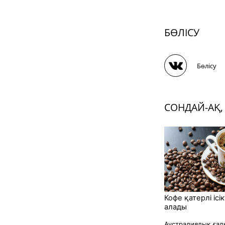
БӨЛІСУ
Бөлісу
СОНДАЙ-АҚ,
Кофе қатерлі ісі
алады
Аустралиялық ға