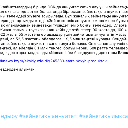
і-зайыптылардың бірінде ӨСК-да аннуитет сатып алу үшін зейнета
, ал екіншісінде артық болса, онда бірлескен зейнетақы аннуитеті 
бойы төлемдері жүзеге асырылады. Бұл жаңалық зейнетақы аннуите
 одан да тартымды етеді. «Зейнеткерлік аннуитет (мерзімінен бұрын
у компаниясынан зейнетақы түріндегі өмір бойғы төлемдер. Оларға
. Жинақ салымы таусылғаннан кейін де зейнеткер 90 жаста да, 100 
22 жылы 55 жастағы ер адамдар үшін зейнетақы аннуитетін жасау ү
ңгені, ал 52,5 жастағы әйелдерге – 9,5 млн теңгені құрады. Сондай-
ған зейнетақы аннуитетін сатып алуға болады. Оны сатып алу үшін
еңгесі, ал әйелдің 8,1 млн теңгесі болуы керек. Бұл ретте төлемде
», - деп қорытындылады «Nomad Life» басқарушы директоры
Елен
/dknews.kz/ru/eksklyuziv-dk/245333-start-novyh-produktov
өздерден алынған
тандыру
#зейнетақыаннуитеті
#зейнетақылықса