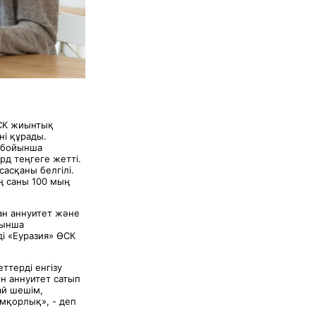
ӨСК жиынтық
і құрады.
 бойынша
рд теңгеге жетті.
асқаны белгілі.
ң саны 100 мың
ан аннуитет және
йынша
і «Еуразия» ӨСК
ттерді енгізу
н аннуитет сатып
ай шешім,
амқорлық», - деп