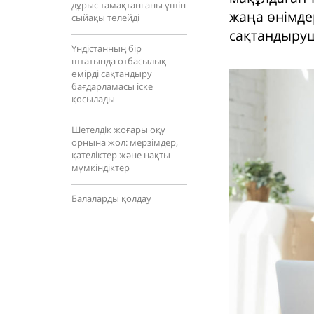
дұрыс тамақтанғаны үшін
жаңа өнімдер
сыйақы төлейді
сақтандыруш
Үндістанның бір
штатында отбасылық
өмірді сақтандыру
бағдарламасы іске
қосылады
Шетелдік жоғары оқу
орнына жол: мерзімдер,
қателіктер және нақты
мүмкіндіктер
Балаларды қолдау