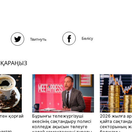
Бөлісу
Твитнуть
 ҚАРАҢЫЗ
ктен қорғай
Бұрынғы тележүргізуші
2026 жылға ар
әкесінің сақтандыру полисі
қайта сақтанд
колледж ақысын төлеуге
секторының ж
лымдар