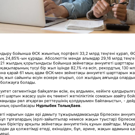
андыру бойынша ӨСК жиынтық портфелі 33,2 млрд теңгені құрап, 
 24,85%-ын құрады. Абсолюттік мәнде алымдар 29,16 млрд теңген
2021 жылдың қорытындысы бойынша зейнетақы аннуитеті шарттары
ақыларының түсуі бір жыл ішінде 82,1%-ға өсіп, рекордтық 130 мл
на қарай 61 мың адам ӨСК-мен зейнетақы аннуитеті шарттарын жас
ің жыл сайынғы өсуін ескере отырып, сол жылдың аяғында оларды
 болжауға болады.
уитет сегментінде байқалған өсім, ең алдымен, кейінге қалдырылғ
ті шартын жасасу үшін ең төменгі жеткіліктілік сомасын азайту бо
маңызды рөл атқарған реттеушінің қолдауымен байланысты», - дейд
сының орынбасары
Нұрлыбек Толықбаев
.
еті нарығын одан әрі дамыту тұжырымдамасында бірлескен аннуите
Бұл тұлғалардың (ерлі-зайыптылар немесе жақын туыстар) бірлеске
ын біріктіру арқылы зейнетақы аннуитетінің құнын азайтады. Мұнд
і одан да қолжетімді етеді, екіншіден, бұл, әрине, жақын адамына қ
меші.