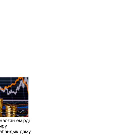
налған өмірді
ыру
аһандық даму