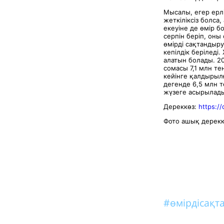
Мысалы, егер ерл
жеткіліксіз болса
екеуіне де өмір 
серпін беріп, оны
өмірді сақтандыр
кепілдік беріледі
алатын болады. 20
сомасы 7,1 млн те
кейінге қалдырыл
дегенде 6,5 млн т
жүзеге асырылады
Дереккөз:
https:/
Фото ашық дерекк
#өмірдісақ