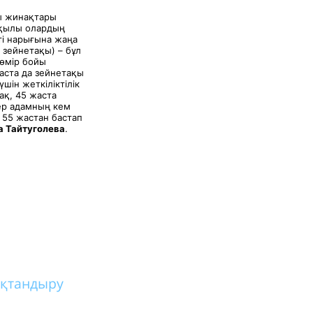
қы жинақтары
арқылы олардың
ті нарығына жаңа
 зейнетақы) – бұл
 өмір бойы
жаста да зейнетақы
шін жеткіліктілік
ақ, 45 жаста
 ер адамның кем
р 55 жастан бастап
а Тайтуголева
.
қтандыру