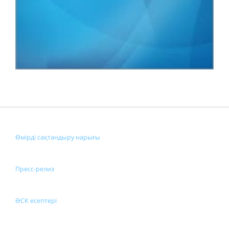
Өмірді сақтандыру нарығы
Пресс-релиз
ӨСК есептері