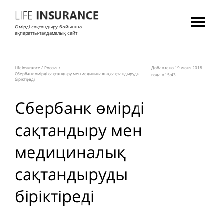
Өмірді сақтандыру бойынша
ақпаратты-талдамалық сайт
LifeInsurance
/
Россия
/
Добавлено 19 июня 2018
Сбербанк өмірді сақтандыру мен медициналық сақтандыруды
года в 15:43
біріктіреді
Сбербанк өмірді
сақтандыру мен
медициналық
сақтандыруды
біріктіреді