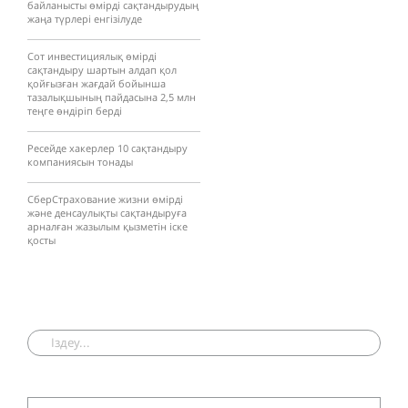
байланысты өмірді сақтандырудың
жаңа түрлері енгізілуде
Сот инвестициялық өмірді
сақтандыру шартын алдап қол
қойғызған жағдай бойынша
тазалықшының пайдасына 2,5 млн
теңге өндіріп берді
Ресейде хакерлер 10 сақтандыру
компаниясын тонады
СберСтрахование жизни өмірді
және денсаулықты сақтандыруға
арналған жазылым қызметін іске
қосты