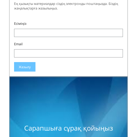
Ең қызықты материалдар сіздің электронды поштаңызда. Біздің
жаңалықтарға жазылыңыз.
Есіміңіз
Email
Жазылу
Сарапшыға сұрақ қойыңыз