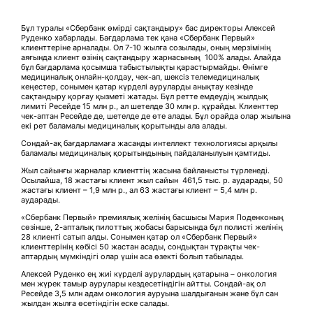
Бұл туралы «Сбербанк өмірді сақтандыру» бас директоры Алексей
Руденко хабарлады. Бағдарлама тек қана «Сбербанк Первый»
клиенттеріне арналады. Ол 7-10 жылға созылады, оның мерзімінің
аяғында клиент өзінің сақтандыру жарнасының 100% алады. Алайда
бұл бағдарлама қосымша табыстылықты қарастырмайды. Өнімге
медициналық онлайн-қолдау, чек-ап, шексіз телемедициналық
кеңестер, сонымен қатар күрделі ауруларды анықтау кезінде
сақтандыру қорғау қызметі жатады. Бұл ретте емдеудің жылдық
лимиті Ресейде 15 млн р., ал шетелде 30 млн р. құрайды. Клиенттер
чек-аптан Ресейде де, шетелде де өте алады. Бұл орайда олар жылына
екі рет баламалы медициналық қорытынды ала алады.
Сондай-ақ бағдарламаға жасанды интеллект технологиясы арқылы
баламалы медициналық қорытындының пайдаланылуын қамтиды.
Жыл сайынғы жарналар клиенттің жасына байланысты түрленеді.
Осылайша, 18 жастағы клиент жыл сайын 461,5 тыс. р. аударады, 50
жастағы клиент – 1,9 млн р., ал 63 жастағы клиент – 5,4 млн р.
аударады.
«Сбербанк Первый» премиялық желінің басшысы Мария Поденконың
сөзінше, 2-апталық пилоттық жобасы барысында бұл полисті желінің
28 клиенті сатып алды. Сонымен қатар ол «Сбербанк Первый»
клиенттерінің көбісі 50 жастан асады, сондықтан тұрақты чек-
аптардың мүмкіндігі олар үшін аса өзекті болып табылады.
Алексей Руденко ең жиі күрделі аурулардың қатарына – онкология
мен жүрек тамыр аурулары кездесетіндігін айтты. Сондай-ақ ол
Ресейде 3,5 млн адам онкология ауруына шалдығанын және бұл сан
жылдан жылға өсетіндігін еске салады.