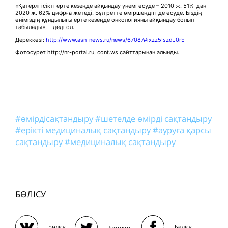
«Қатерлі ісікті ерте кезеңде айқындау үнемі өсуде – 2010 ж. 51%-дан
2020 ж. 62% цифрға жетеді. Бұл ретте өміршеңдігі де өсуде. Біздің
өніміздің құндылығы ерте кезеңде онкологияны айқындау болып
табылады», – деді ол.
Дереккөзі:
http://www.asn-news.ru/news/67087#ixzz5IszdJ0rE
Фотосурет http://nr-portal.ru, cont.ws сайттарынан алынды.
#өмірдісақтандыру
#шетелде өмірді сақтандыру
#ерікті медициналық сақтандыру
#ауруға қарсы
сақтандыру
#медициналық сақтандыру
БӨЛІСУ
Бөлісу
Бөлісу
Твитнуть