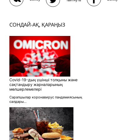
СОНДАЙ-АҚ, ҚАРАҢЫЗ
Covid-19-дың үшінші толқыны және
сақтандыру жарналарының
мөлшерлемелері
Сарапшылар коронавирус пандемиясының
салдары...