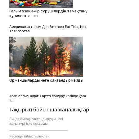
Ғалым ұзақ өмір сүрушілердің тамақтану
құпиясын ашты
Америкалық ғалым Дэн Бюттнер Eat This, Not
That портал...
Орманшыларды неге сақтандырмайды
Абай облысындағы өртті сөндіру кезінде қаза
т...
Тақырып бойынша жаңалықтар
РФ-да өмірді сақтандырудың екі
жаңа түрі іске қосылды
Ресейде табыстылықпен