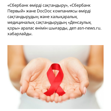
«Сбербанк өмірді сақтандыру», «Сбербанк
Первый» және DocDoc компаниясы өмірді
сақтандырудың және халықаралық
медициналық сақтандырудың «Денсаулық
қоры» аралас өнімін шығарды, деп asn-news.ru.
хабарлайды.