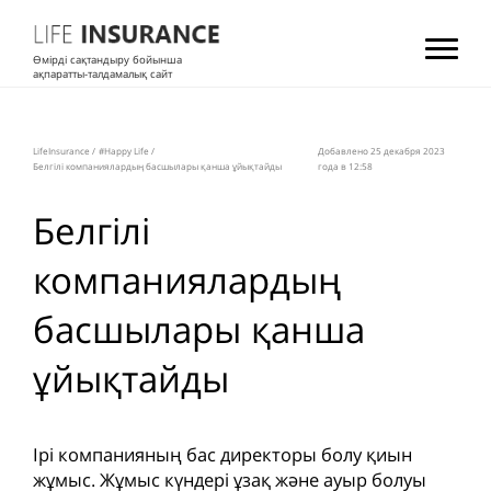
Өмірді сақтандыру бойынша
ақпаратты-талдамалық сайт
LifeInsurance
/
#Happy Life
/
Добавлено 25 декабря 2023
Белгілі компаниялардың басшылары қанша ұйықтайды
года в 12:58
Белгілі
компаниялардың
басшылары қанша
ұйықтайды
Ірі компанияның бас директоры болу қиын
жұмыс. Жұмыс күндері ұзақ және ауыр болуы