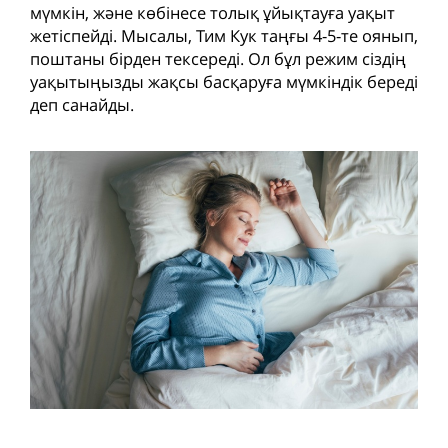
мүмкін, және көбінесе толық ұйықтауға уақыт
жетіспейді. Мысалы, Тим Кук таңғы 4-5-те оянып,
поштаны бірден тексереді. Ол бұл режим сіздің
уақытыңызды жақсы басқаруға мүмкіндік береді
деп санайды.