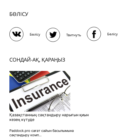
БӨЛІСУ
Бөлісу
Бөлісу
Твитнуть
СОНДАЙ-АҚ, ҚАРАҢЫЗ
Қазақстанның сақтандыру нарығын қиын
кезең күтуде
Paddock.pro сағат сайын басылымына
сақтандыру комп...