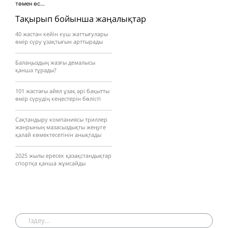
төмен өс...
Тақырып бойынша жаңалықтар
40 жастан кейін күш жаттығулары
өмір сүру ұзақтығын арттырады
Балаңыздың жазғы демалысы
қанша тұрады?
101 жастағы әйел ұзақ әрі бақытты
өмір сүрудің кеңестерін бөлісті
Сақтандыру компаниясы триллер
жанрының мазасыздықты жеңуге
қалай көмектесетінін анықтады
2025 жылы ересек қазақстандықтар
спортқа қанша жұмсайды