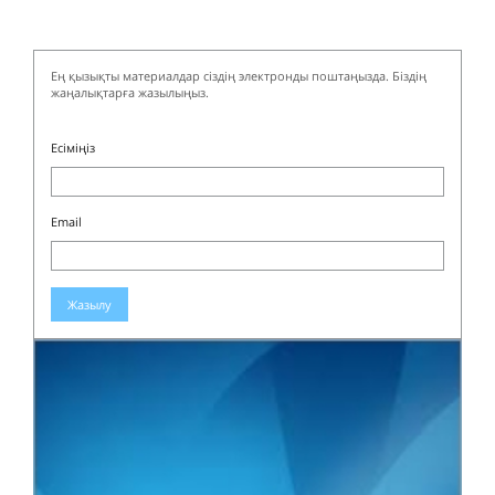
Ең қызықты материалдар сіздің электронды поштаңызда. Біздің
жаңалықтарға жазылыңыз.
Есіміңіз
Email
Жазылу