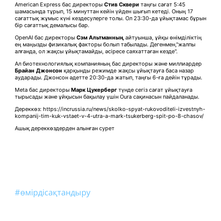
American Express бас директоры
Стив
С
квер
и
таңғы сағат 5:45
шамасында тұрып, 15 минуттан кейін үйден шығып кетеді. Оның 17
сағаттық жұмыс күні кездесулерге толы. Ол 23:30-да ұйықтамас бұрын
бір сағаттық демалысы бар.
OpenAI бас директоры
Сэм Альтманның
айтуынша, ұйқы өнімділіктің
ең маңызды физикалық факторы болып табылады. Дегенмен,"жалпы
алғанда, ол жақсы ұйықтамайды, әсіресе саяхаттаған кезде".
Ал биотехнологиялық компанияның бас директоры және миллиардер
Брайан Джонсон
қарқынды режимде жақсы ұйықтауға баса назар
аударады. Джонсон әдетте 20:30-да жатып, таңғы 6-ға дейін тұрады.
Meta бас директоры
Марк Цукерберг
түнде сегіз сағат ұйықтауға
тырысады және ұйқысын бақылау үшін Oura сақинасын пайдаланады.
Дереккөз: https://incrussia.ru/news/skolko-spyat-rukovoditeli-izvestnyh-
kompanij-tim-kuk-vstaet-v-4-utra-a-mark-tsukerberg-spit-po-8-chasov/
Ашық дереккөздерден алынған сурет
#өмірдісақтандыру