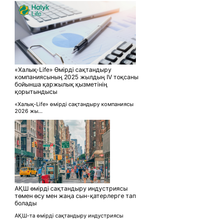
«Халық-Life» Өмірді сақтандыру
компаниясының 2025 жылдың IV тоқсаны
бойынша қаржылық қызметінің
қорытындысы
«Халық-Life» өмірді сақтандыру компаниясы
2026 жы...
АҚШ өмірді сақтандыру индустриясы
төмен өсу мен жаңа сын-қатерлерге тап
болады
АҚШ-та өмірді сақтандыру индустриясы