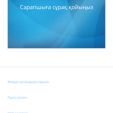
Сарапшыға сұрақ қойыңыз
Өмірді сақтандыру нарығы
Пресс-релиз