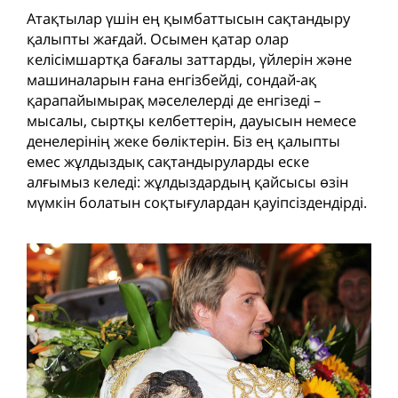
Атақтылар үшін ең қымбаттысын сақтандыру
қалыпты жағдай. Осымен қатар олар
келісімшартқа бағалы заттарды, үйлерін және
машиналарын ғана енгізбейді, сондай-ақ
қарапайымырақ мәселелерді де енгізеді –
мысалы, сыртқы келбеттерін, дауысын немесе
денелерінің жеке бөліктерін. Біз ең қалыпты
емес жұлдыздық сақтандыруларды еске
алғымыз келеді: жұлдыздардың қайсысы өзін
мүмкін болатын соқтығулардан қауіпсіздендірді.