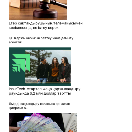
Егер сақтандырушының төлемақысымен
келіспесеңіз, не істеу керек
ҚР Қаржы нарығын реттеу және дамыту
агенттігі...
InsurTech-стартап жаңа қаржыландыру
раундында 6,2 млн доллар тартты
Өмірді сақтандыру саласына арналған
цифрлық ө...