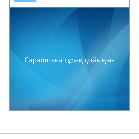
Сарапшыға сұрақ қойыңыз