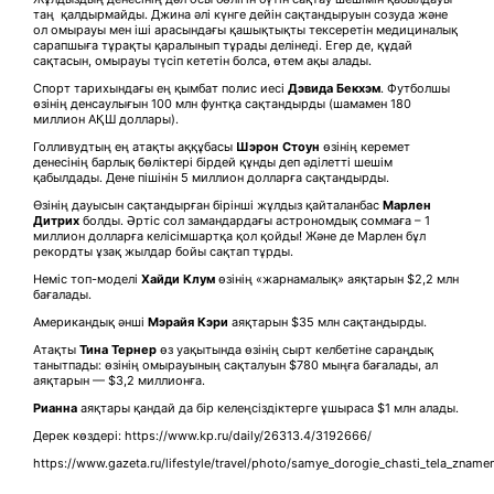
таң қалдырмайды. Джина әлі күнге дейін сақтандыруын созуда және
ол омырауы мен іші арасындағы қашықтықты тексеретін медициналық
сарапшыға тұрақты қаралынып тұрады делінеді. Егер де, құдай
сақтасын, омырауы түсіп кететін болса, өтем ақы алады.
Спорт тарихындағы ең қымбат полис иесі
Дэвида Бекхэм
. Футболшы
өзінің денсаулығын 100 млн фунтқа сақтандырды (шамамен 180
миллион АҚШ доллары).
Голливудтың ең атақты аққұбасы
Шэрон Стоун
өзінің керемет
денесінің барлық бөліктері бірдей құнды деп әділетті шешім
қабылдады. Дене пішінін 5 миллион долларға сақтандырды.
Өзінің дауысын сақтандырған бірінші жұлдыз қайталанбас
Марлен
Дитрих
болды. Әртіс сол замандардағы астрономдық соммаға – 1
миллион долларға келісімшартқа қол қойды! Және де Марлен бұл
рекордты ұзақ жылдар бойы сақтап тұрды.
Неміс топ-моделі
Хайди Клум
өзінің «жарнамалық» аяқтарын $2,2 млн
бағалады.
Американдық әнші
Мэрайя Кэри
аяқтарын $35 млн сақтандырды.
Атақты
Тина Тернер
өз уақытында өзінің сырт келбетіне сараңдық
танытпады: өзінің омырауының сақталуын $780 мыңға бағалады, ал
аяқтарын — $3,2 миллионға.
Рианна
аяқтары қандай да бір келеңсіздіктерге ұшыраса $1 млн алады.
Дерек көздері: https://www.kp.ru/daily/26313.4/3192666/
https://www.gazeta.ru/lifestyle/travel/photo/samye_dorogie_chasti_tela_zname