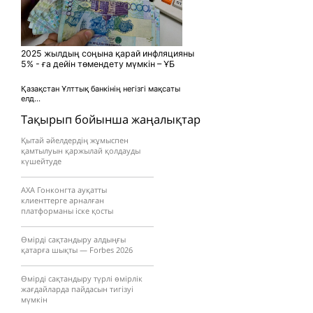
2025 жылдың соңына қарай инфляцияны
5% - ға дейін төмендету мүмкін – ҰБ
Қазақстан Ұлттық банкінің негізгі мақсаты
елд...
Тақырып бойынша жаңалықтар
Қытай әйелдердің жұмыспен
қамтылуын қаржылай қолдауды
күшейтуде
AXA Гонконгта ауқатты
клиенттерге арналған
платформаны іске қосты
Өмірді сақтандыру алдыңғы
қатарға шықты — Forbes 2026
Өмірді сақтандыру түрлі өмірлік
жағдайларда пайдасын тигізуі
мүмкін