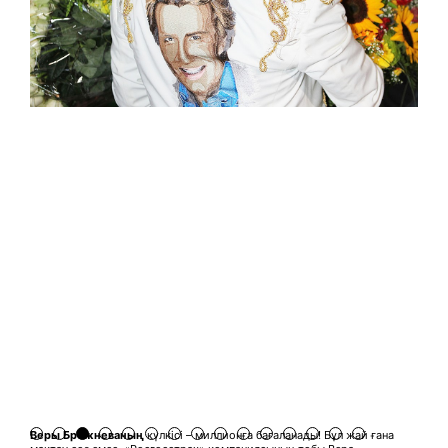
Веры Брежнев
аның
күлкісі – миллионға бағаланады! Бұл жай ғана