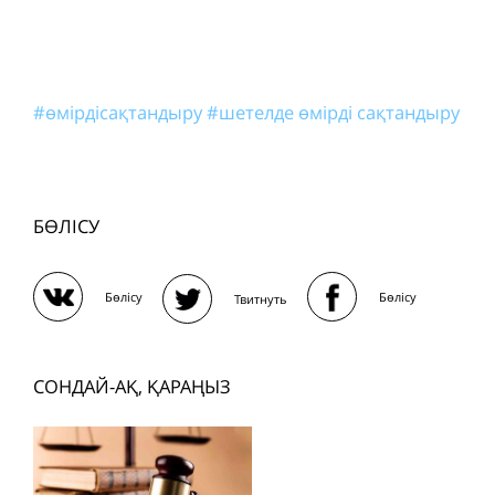
#өмірдісақтандыру
#шетелде өмірді сақтандыру
БӨЛІСУ
Бөлісу
Бөлісу
Твитнуть
СОНДАЙ-АҚ, ҚАРАҢЫЗ