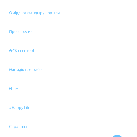
Өмірді сақтандыру нарығы
Пресс-релиз
ӨСК есептері
Әлемдік тәжірибе
Өнім
#Happy Life
Сарапшы