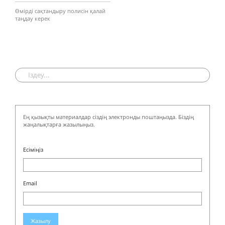
Өмірді сақтандыру полисін қалай
таңдау керек
Ең қызықты материалдар сіздің электронды поштаңызда. Біздің
жаңалықтарға жазылыңыз.
Есіміңіз
Email
Жазылу