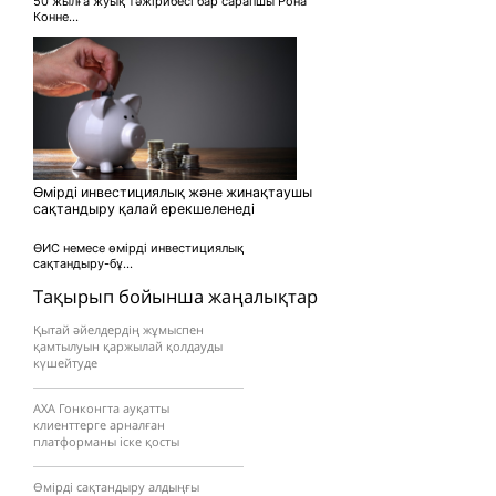
50 жылға жуық тәжірибесі бар сарапшы Рона
Конне...
Өмірді инвестициялық және жинақтаушы
сақтандыру қалай ерекшеленеді
ӨИС немесе өмірді инвестициялық
сақтандыру-бұ...
Тақырып бойынша жаңалықтар
Қытай әйелдердің жұмыспен
қамтылуын қаржылай қолдауды
күшейтуде
AXA Гонконгта ауқатты
клиенттерге арналған
платформаны іске қосты
Өмірді сақтандыру алдыңғы