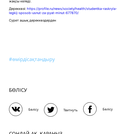
жақсы келеді.
Дереккөзі:
https://profile.ru/news/society/health/studentka-raskryla-
legkij-sposob-usnut-za-pyat-minut-677870/
Сурет ашық дереккөздерден
#өмірдісақтандыру
БӨЛІСУ
Бөлісу
Бөлісу
Твитнуть
СОНДАЙ-АҚ, ҚАРАҢЫЗ