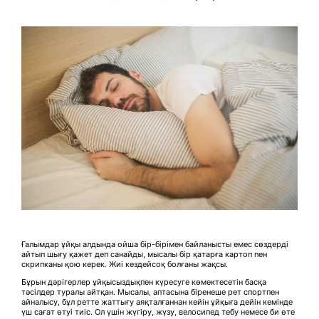
Ғалымдар ұйқы алдында ойша бір-бірімен байланысты емес сөздерді
айтып шығу қажет деп санайды, мысалы бір қатарға картоп пен
скрипканы қою керек. Жиі кездейсоқ болғаны жақсы.
Бұрын дәрігерлер ұйқысыздықпен күресуге көмектесетін басқа
тәсілдер туралы айтқан. Мысалы, аптасына біренеше рет спортпен
айналысу, бұл ретте жаттығу аяқталғаннан кейін ұйқыға дейін кемінде
үш сағат өтуі тиіс. Ол үшін жүгіру, жүзу, велосипед тебу немесе би өте