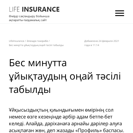
Өмірді сақтандыру бойынша
ақпаратты-талдамалық сайт
LifeInsurance
/
Әлемдік тәжірибе
/
Добавлено 24 февраля 2021
Бес минутта ұйықтаудың оңай тәсілі табылды
года в 11:14
Бес минутта
ұйықтаудың оңай тәсілі
табылды
Ұйқысыздықтың қиындығымен өмірінің сол
немесе өзге кезеңінде әрбір адам бетпе-бет
келеді. Алайда, дәріханаға арнайы дәрілер алуға
асықпаған жөн, деп жазады «Профиль» баспасы.