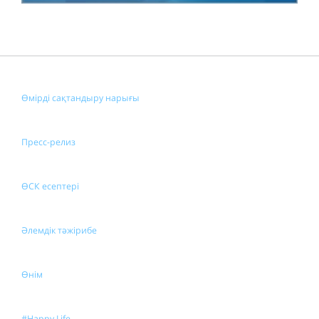
Өмірді сақтандыру нарығы
Пресс-релиз
ӨСК есептері
Әлемдік тәжірибе
Өнім
#Happy Life