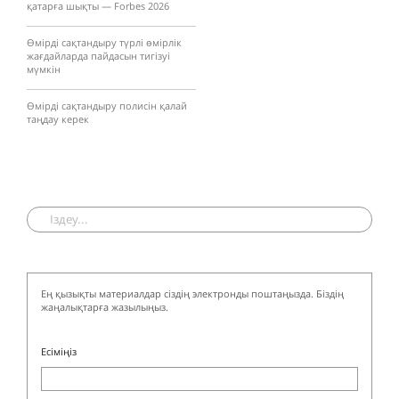
қатарға шықты — Forbes 2026
Өмірді сақтандыру түрлі өмірлік
жағдайларда пайдасын тигізуі
мүмкін
Өмірді сақтандыру полисін қалай
таңдау керек
Ең қызықты материалдар сіздің электронды поштаңызда. Біздің
жаңалықтарға жазылыңыз.
Есіміңіз