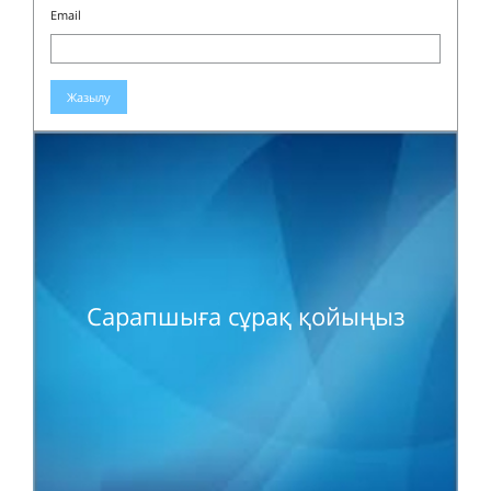
Email
Жазылу
Сарапшыға сұрақ қойыңыз