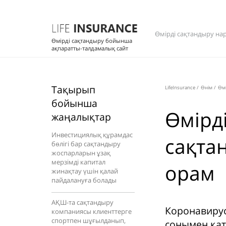
Өмірді сақтандыру на
Өмірді сақтандыру бойынша
ақпаратты-талдамалық сайт
Тақырып
LifeInsurance
/
Өнім
/
Өм
бойынша
Өмірд
жаңалықтар
Инвестициялық құрамдас
сақта
бөлігі бар сақтандыру
жоспарларын ұзақ
мерзімді капитал
орам
жинақтау үшін қалай
пайдалануға болады
АҚШ-та сақтандыру
Коронавирус
компаниясы клиенттерге
спортпен шұғылданып,
сонымен қата