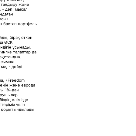
ақтандыру және
 - деп, мысал
аңдаған
ясы»
ан бастап портфель
ды, бірақ өткен
да ӨСК
ндігін ұсынады.
ингке талаптар да
зақстандық
қосымша
ы», - дейді
ша, «Freedom
ейін және еврода
сы 1%-дан
дырушылар
іздің елімізде
теріміз үшін
еп қорытындылады