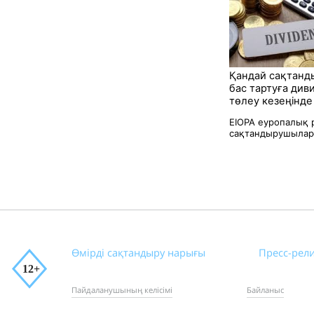
Қандай сақтан
бас тартуға див
төлеу кезеңінд
EIOPA еуропалық р
сақтандырушыларғ
Өмірді сақтандыру нарығы
Пресс-рел
Пайдаланушының келісімі
Байланыс