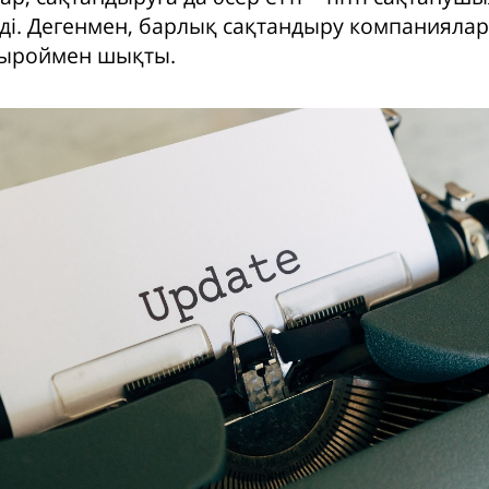
рді. Дегенмен, барлық сақтандыру компаниялар
быроймен шықты.