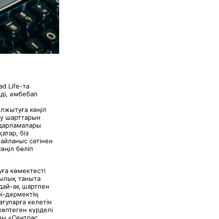
d Life-та
ді, әмбебап
ылжытуға көңіл
ру шарттарын
ғдарламалары
тар, біз
байланыс сәтінен
өңіл бөліп
ға көмектесті
шылық таныта
ндай-ақ шартпен
і-дәрмектің
туларға келетін
 көптеген күрделі
йды «Сентрас