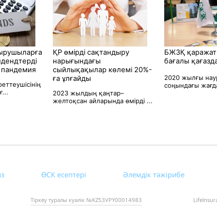
дырушыларға
ҚР өмірді сақтандыру
БЖЗҚ қаражат
идендтерді
нарығындағы
бағалы қағазд
е пандемия
сыйлықақылар көлемі 20%-
2020 жылғы нау
ға ұлғайды
еттеушісінің
соңындағы жағда
...
2023 жылдың қаңтар–
желтоқсан айларында өмірді ...
из
ӨСК есептері
Әлемдік тәжірибе
Тіркеу туралы куәлік №KZ53VPY00014983
LifeInsu