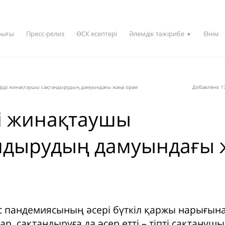
рығы
Пресс-релиз
ӨСК есептері
Әлемдік тәжірибе
Өнім
▼
ірді жинақтаушы сақтандырудың дамуындағы жаңа орам
Добавлено 17
і жинақтаушы
ндырудың дамуындағы 
 пандемиясының әсері бүткіл қаржы нарығына 
р, сақтандыруға да әсер етті – тіпті сақтану