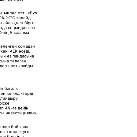
е ықпал етті. «Бұл
10% ЖТС төлейді.
ы айлықпен бірге
нда соңында оған
К-нің Басқарма
төленген сомадан
кені АЕК өседі.
рын өз пайдасына
сына төлеген
 деп нақтылайды
ік бағалы
ген кепілдіктерді
қтандыру
ріске
п 4%-ға дейін
тты инвестициялық
 полис бойынша
есін көрсетуге
у бөлігінің