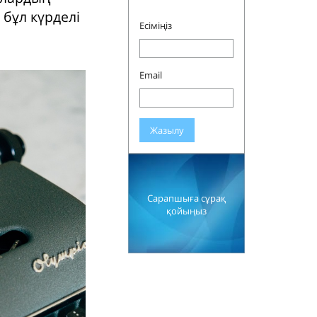
 бұл күрделі
Есіміңіз
Email
Жазылу
Сарапшыға сұрақ
қойыңыз