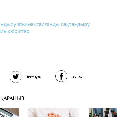
тандыру
#жинақталғанды сақтандыру
лықкірістер
Бөлісу
Твитнуть
 ҚАРАҢЫЗ