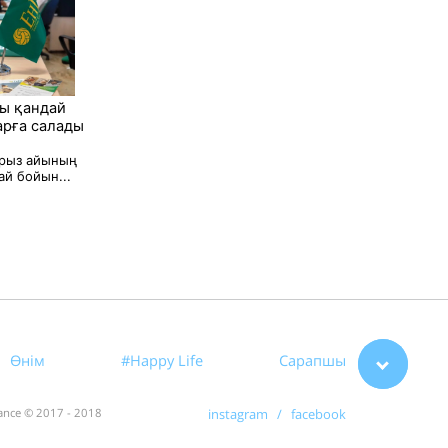
ы қандай
арға салады
рыз айының
й бойын...
Өнім
#Happy Life
Сарапшы
rance © 2017 - 2018
instagram /
facebook