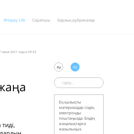
#Happy Life
Сарапшы
Барлық рубрикалар
 июня 2021 года в 09:53
ru
kz
жаңа
Ең қызықты
материалдар сіздің
электронды
поштаңызда. Біздің
тиді,
жаңалықтарға
жазылыңыз.
шылардың