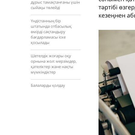
дұрыс тамақтанғаны үшін
тәртібі өзге
сыйақы төлейді
кезеңнен а
Үндістанның бір
штатында отбасылық
өмірді сақтандыру
бағдарламасы іске
қосылады
Шетелдік жоғары оқу
орнына жол: мерзімдер,
қателіктер және нақты
мүмкіндіктер
Балаларды қолдау