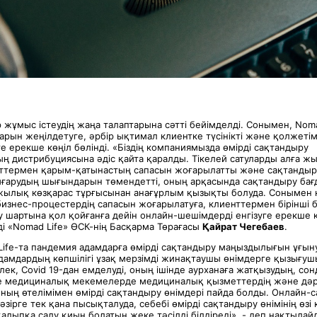
жұмыс істеудің жаңа талаптарына сәтті бейімделді. Сонымен, Noma
рын жеңілдетуге, әрбір ықтимал клиентке түсінікті және қолжетім
ге ерекше көңіл бөлінді. «Біздің компаниямызда өмірді сақтандыру
ң дистрибуциясына әдіс қайта қаралды. Тікелей сатуларды алға ж
енттермен қарым-қатынастың сапасын жоғарылатты және сақтанды
ғарудың шығындарын төмендетті, оның арқасында сақтандыру ба
жылық көзқарас тұрғысынан анағұрлым қызықты болуда. Сонымен қа
бизнес-процестердің сапасын жоғарылатуға, клиенттермен бірінші 
 шартына қол қойғанға дейін онлайн-шешімдерді енгізуге ерекше к
ді «Nomad Life» ӨСК-нің Басқарма Төрағасы
Қайрат Чегебаев
.
Life-та пандемия адамдарға өмірді сақтандыру маңыздылығын ұғыну
Адамдардың көпшілігі ұзақ мерзімді жинақтаушы өнімдерге қызығу
лек, Covid 19-дан емделуді, оның ішінде аурханаға жатқызудың, со
е медициналық мекемелерде медициналық қызметтердің және дәр
ың өтелімімен өмірді сақтандыру өнімдері пайда болды. Онлайн-са
әзірге тек қана пысықталуда, себебі өмірді сақтандыру өнімінің өзі
қалыпқа салу қиын болатын жеке тәсілді білдіреді», - деп нақтыла