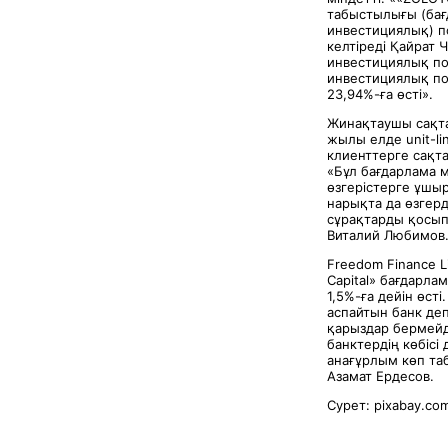
табыстылығы (бағ
инвестициялық) по
келтіреді Қайрат 
инвестициялық по
инвестициялық пор
23,94%-ға өсті».
Жинақтаушы сақта
жылы елде unit-li
клиенттерге сақт
«Бұл бағдарлама 
өзгерістерге ұшы
нарықта да өзгерд
сұрақтарды қосып
Виталий Любимов
Freedom Finance 
Capital» бағдарл
1,5%-ға дейін өс
аспайтын банк де
қарыздар бермейді
банктердің көбісі
анағұрлым көп таб
Азамат Ердесов.
Сурет: pixabay.co