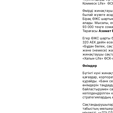
Коммеск Life» ӨС
Өмірді жинақтаушы
былай жүзеге асад
Бірақ ӨЖС шартым
алады. Мысалы, е
93 000 теңге сома
Төрағасы
Азамат 
Егер ӨЖС шарты б
320 АЕК дейін есе
«Бұдан бөлек, са
және (немесе) жа
жинақтаушы сақта
«Халык-Life» ӨСК
Өнімдер
Бүгінгі күні жина
қағаздар, корпорат
құрайды. «Банк с
өнімдерін таңдау
байластырумен са
кепілдендірілген
стратегиялардың 
Сақтандырушылар 
табыстың мөлшері
міндетті. ««ZOLO