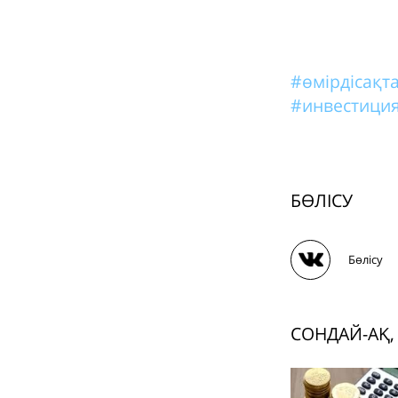
#өмірдісақ
#инвестиция
БӨЛІСУ
Бөлісу
СОНДАЙ-АҚ,