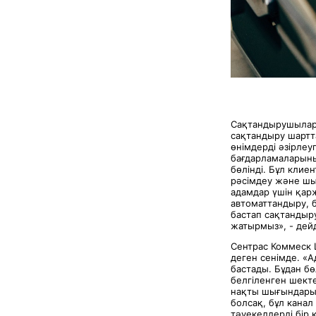
Сақтандырушылар 
сақтандыру шартта
өнімдерді әзірлеу
бағдарламаларыны
бөлінді. Бұл кли
рәсімдеу және шы
адамдар үшін қар
автоматтандыру, 
бастап сақтандыру
жатырмыз», - дей
Сентрас Коммеск 
деген сенімде. «
бастады. Бұдан бө
белгіленген шект
нақты шығындарын
болсақ, бұл канал 
тәуекелдерді бір 