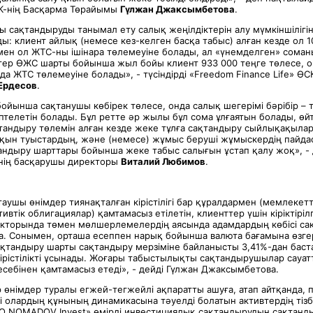
К-нің Басқарма Төрайымы
Гүлжан Джаксымбетова
.
 сақтандыруды танымал ету салық жеңілдіктерін алу мүмкіншілігін
ы: клиент айлық (немесе кез-келген басқа табыс) алған кезде ол 
ен ол ЖТС-ны ішінара төлемеуіне болады, ал «үнемделген» соман
гер ӨЖС шарты бойынша жыл бойы клиент 933 000 теңге төлесе, о
да ЖТС төлемеуіне болады», - түсіндірді «Freedom Finance Life» ӨС
Ердесов
.
ойынша сақтанушы көбірек төлесе, онда салық шегерімі бәрібір – 
птелетін болады. Бұл ретте әр жылы бұл сома ұлғаятын болады, өйт
қтандыру төлемін алған кезде жеке тұлға сақтандыру сыйлықақыла
қын туыстардың, және (немесе) жұмыс беруші жұмыскердің пайда
ндыру шарттары бойынша жеке табыс салығын ұстап қалу жоқ», -
-нің басқарушы директоры
Виталий Любимов
.
қтаушы өнімдер тиянақталған кірістілігі бар құралдармен (мемлекетт
ивтік облигациялар) қамтамасыз етілетін, клиенттер үшін кіріктіріл
екторында төмен мөлшерлемелердің аясында адамдардың көбісі са
да. Сонымен, орташа есеппен нарық бойынша валюта бағамына өзге
қтандыру шарты сақтандыру мерзіміне байланысты 3,41%-дан баста
 кірістілікті ұсынады. Жоғары табыстылықты сақтандырушылар сауа
есебінен қамтамасыз етеді», - дейді Гүлжан Джаксымбетова.
өнімдер туралы егжей-тегжейлі ақпаратты ашуға, атап айтқанда,
 олардың құнының динамикасына тәуелді болатын активтердің тізб
TO NOMADOV Invest» өмірді инвестициялық сақтандырудың сақтандыр