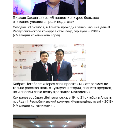
Биржан Хасангалиев: «В нашем конкурсе большое
внимание уделяется роли педагога»
Сегодня, 21 октября, в Алматы проходит завершающий день II
Республиканского конкурса «Көшпенділер әуені – 2018»
(«Мелодии кочевников») сред...
Кайрат Чегебаев: «Через свои проекты мы стараемся не
только рассказывать о культуре, истории, знаниях предков,
но и вносим свою лепту в развитие молодежи»
Как ранее сообщал Lifeinsurance.kz, с 19 по 21 октября в Алматы
пройдет II Республиканский конкурс «Көшпенділер әуені – 2018»
(«Мелодии кочевников») ...