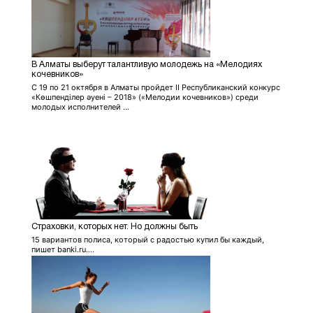
В Алматы выберут талантливую молодежь на «Мелодиях
кочевников»
С 19 по 21 октября в Алматы пройдет II Республиканский конкурс
«Көшпенділер әуені – 2018» («Мелодии кочевников») среди
молодых исполнителей ...
Страховки, которых нет. Но должны быть
15 вариантов полиса, который с радостью купил бы каждый,
пишет banki.ru....