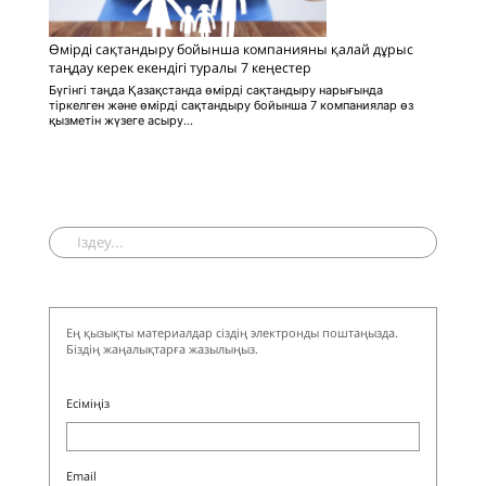
Өмірді сақтандыру бойынша компанияны қалай дұрыс
таңдау керек екендігі туралы 7 кеңестер
Бүгінгі таңда Қазақстанда өмірді сақтандыру нарығында
тіркелген және өмірді сақтандыру бойынша 7 компаниялар өз
қызметін жүзеге асыру...
Ең қызықты материалдар сіздің электронды поштаңызда.
Біздің жаңалықтарға жазылыңыз.
Есіміңіз
Email