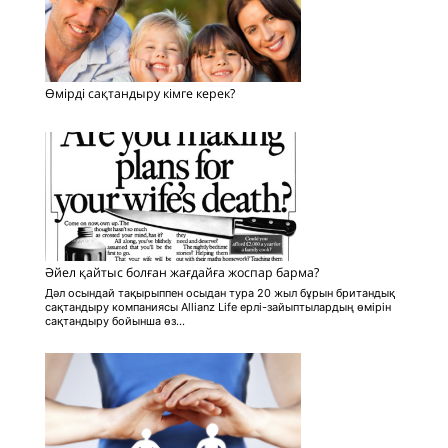
Өмірді сақтандыру кімге керек?
Әйел қайтыс болған жағдайға жоспар барма?
Дәл осындай тақырыппен осыдан тура 20 жыл бұрын британдық
сақтандыру компаниясы Allianz Life ерлі-зайыптылардың өмірін
сақтандыру бойынша өз...