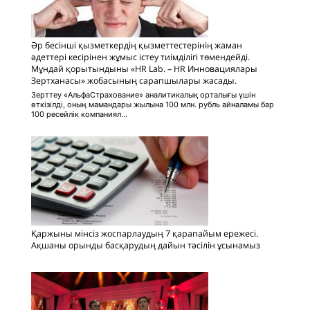
Әр бесінші қызметкердің қызметтестерінің жаман
әдеттері кесірінен жұмыс істеу тиімділігі төмендейді.
Мұндай қорытындыны «HR Lab. – HR Инновациялары
Зертханасы» жобасының сарапшылары жасады.
Зерттеу «АльфаСтрахование» аналитикалық орталығы үшін
өткізілді, оның мамандары жылына 100 млн. рубль айналамы бар
100 ресейлік компаниял...
Қаржыны мінсіз жоспарлаудың 7 қарапайым ережесі.
Ақшаны орынды басқарудың дайын тәсілін ұсынамыз