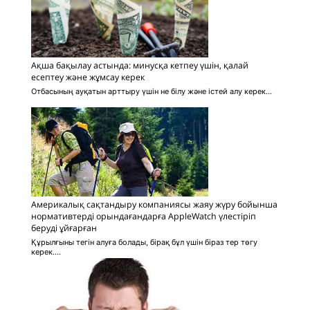
Ақша бақылау астында: минусқа кетпеу үшін, қалай
есептеу және жұмсау керек
Отбасының ауқатын арттыру үшін не білу және істей алу керек...
Америкалық сақтандыру компаниясы жаяу жүру бойынша
нормативтерді орындағандарға AppleWatch үлестіріп
беруді ұйғарған
Құрылғыны тегін алуға болады, бірақ бұл үшін біраз тер төгу
керек....