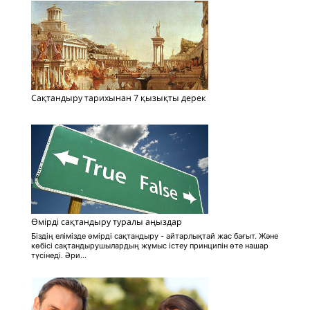
Сақтандыру тарихынан 7 қызықты дерек
Өмірді сақтандыру туралы аңыздар
Біздің елімізде өмірді сақтандыру - айтарлықтай жас бағыт. Және
көбісі сақтандырушылардың жұмыс істеу принципін өте нашар
түсінеді. Әри...