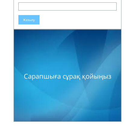
Жазылу
Сарапшыға сұрақ қойыңыз