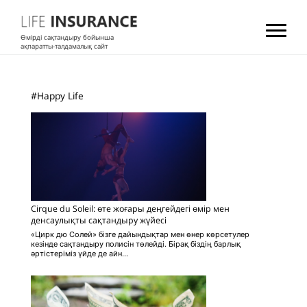
Өмірді сақтандыру бойынша
ақпаратты-талдамалық сайт
#Happy Life
Cirque du Soleil: өте жоғары деңгейдегі өмір мен
денсаулықты сақтандыру жүйесі
«Цирк дю Солей» бізге дайындықтар мен өнер көрсетулер
кезінде сақтандыру полисін төлейді. Бірақ біздің барлық
әртістеріміз үйде де айн...