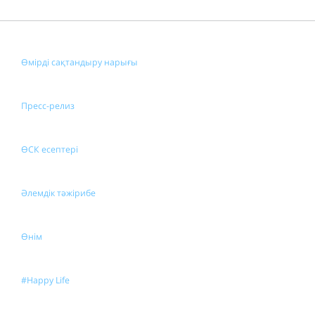
Өмірді сақтандыру нарығы
Пресс-релиз
ӨСК есептері
Әлемдік тәжірибе
Өнім
#Happy Life