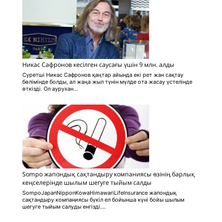
Никас Сафронов кесілген саусағы үшін 9 млн. алды
Суретші Никас Сафронов қаңтар айында екі рет жан сақтау
бөлімінде болды, ал жаңа жыл түнін мүлде ота жасау үстелінде
өткізді. Ол аурухан...
Sompo жапондық сақтандыру компаниясы өзінің барлық
кеңселерінде шылым шегуге тыйым салды
SompoJapanNipponKowaHimawariLifeInsurance жапондық
сақтандыру компаниясы бүкіл ел бойынша күні бойы шылым
шегуге тыйым салуды енгізді....