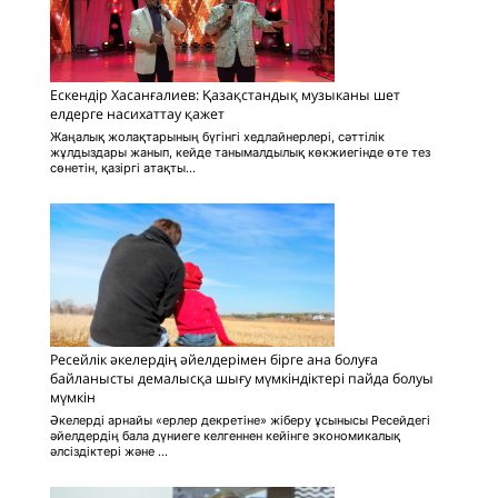
Ескендір Хасанғалиев: Қазақстандық музыканы шет
елдерге насихаттау қажет
Жаңалық жолақтарының бүгінгі хедлайнерлері, сәттілік
жұлдыздары жанып, кейде танымалдылық көкжиегінде өте тез
сөнетін, қазіргі атақты...
Ресейлік әкелердің әйелдерімен бірге ана болуға
байланысты демалысқа шығу мүмкіндіктері пайда болуы
мүмкін
Әкелерді арнайы «ерлер декретіне» жіберу ұсынысы Ресейдегі
әйелдердің бала дүниеге келгеннен кейінге экономикалық
әлсіздіктері және ...