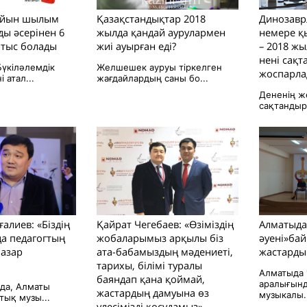
сайын шылым
Қазақстандықтар 2018
Динозавр
ды әсерінен 6
жылда қандай аурулармен
немере қ
йтыс болады
жиі ауырған еді?
– 2018 жы
нені сақ
Бүкіләлемдік
Желшешек ауруы тіркелген
жоспарл
 атал...
жағдайлардың саны бо...
Дененің ж
сақтандыру 
ғалиев: «Біздің
Қайрат Чегебаев: «Өзіміздің
Алматыда
а педагогтың
жобаларымыз арқылы біз
әуені»ба
назар
ата-бабамыздың мәдениеті,
жастарды
тарихы, білімі туралы
Алматыда 
баяндап қана қоймай,
аралығынд
нда, Алматы
жастардың дамуына өз
музыкалы..
тық музы...
үлесімізді қосудамыз»