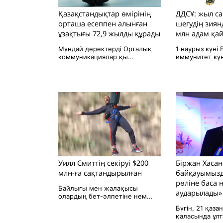
Қазақстандықтар өмірінің
ДДСҰ: жыл 
орташа есеппен алынған
шегудің зиян
ұзақтығы 72,9 жылды құрады
млн адам қа
Мұндай деректерді Орталық
1 наурыз күні 
коммуникациялар қы...
иммунитет күні
Уилл Смиттің секіруі $200
Біржан Хасан
млн-ға сақтандырылған
байқауымызд
рөліне баса 
Байлығы мен жалақысы
аударылады»
олардың бет-әлпетіне нем...
Бүгін, 21 қаза
қаласында ұлт