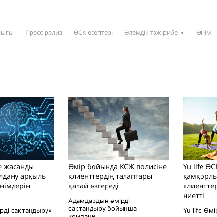
рығы
Пресс-релиз
ӨСК есептері
Әлемдік тәжірибе
Өнім
▼
е жасанды
Өмір бойында КСЖ полисіне
Yu life Ө
олдану арқылы
клиенттердің талаптары
қамқорлы
німдерін
қалай өзгереді
клиентте
ниетті
Адамдардың өмірді
сақтандыру бойынша
рді сақтандыру»
Yu life Өм
компани...