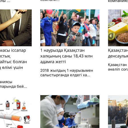
лы ...
компаниясы
масы іссапар
1 наурызда Қазақстан
Қазақста
ыстық
халқының саны 18,43 млн
денсаулығ
айтыс болған
адамға жетті
Қазақстан
 өлімі үшін
әкеліп соғ
2018 жылдың 1 наурызымен
салыстырғанда елдегі ха...
аниясы
апарында бей...