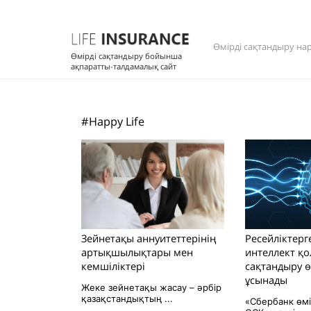
Өмірді сақтандыру на
Өмірді сақтандыру бойынша
ақпаратты-талдамалық сайт
#Happy Life
Зейнетақы аннуитеттерінің
Ресейліктерг
артықшылықтары мен
интеллект қ
кемшіліктері
сақтандыру ө
ұсынады
Жеке зейнетақы жасау – әрбір
қазақстандықтың ...
«Сбербанк өмі