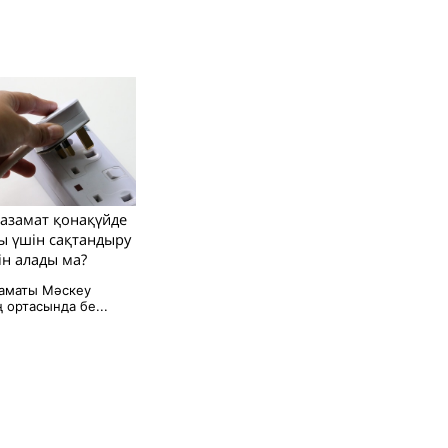
 азамат қонақүйде
ы үшін сақтандыру
ін алады ма?
заматы Мәскеу
 ортасында бе...