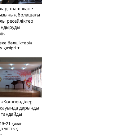
лар, шаш және
ызының болашағы
лы ресейліктер
тандыруды
ады
еке бөлшіктерін
қазіргі т...
 «Көшпенділер
йқауында дарынды
 таңдайды
19-21 қазан
а ұлттық
.