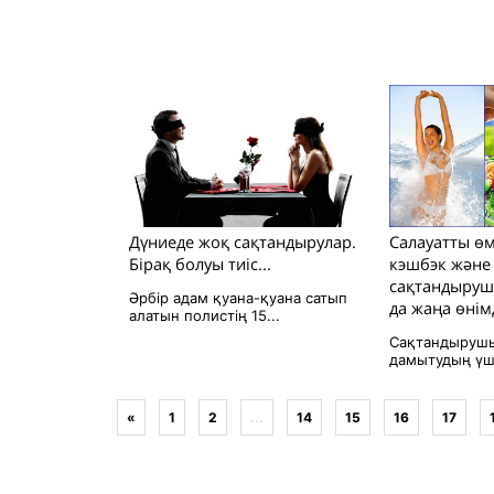
Дүниеде жоқ сақтандырулар.
Салауатты өм
Бірақ болуы тиіс...
кэшбэк және
сақтандыруш
Әрбір адам қуана-қуана сатып
да жаңа өнім
алатын полистің 15...
Сақтандырушы
дамытудың үш к
«
1
2
...
14
15
16
17