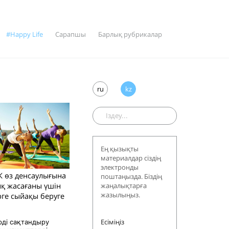
#Happy Life
Сарапшы
Барлық рубрикалар
ru
kz
Ең қызықты
материалдар сіздің
электронды
СК өз денсаулығына
поштаңызда. Біздің
қ жасағаны үшін
жаңалықтарға
жазылыңыз.
рге сыйақы беруге
Есіміңіз
ірді сақтандыру