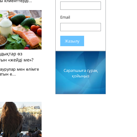
 клиенттерді...
Email
Жазылу
ндықтар өз
ын «жейді ме»?
 аурулар мен өлімге
Сарапшыға сұрақ
атын е...
қойыңыз