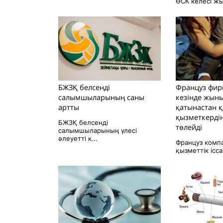
ӨСК келесі жы
БЖЗҚ белсенді
Француз фир
салымшыларының саны
кезінде жын
артты
қатынастан қ
қызметкердің
БЖЗҚ белсенді
төлейді
салымшыларының үлесі
әлеуетті к...
Француз комп
қызметтік ісс