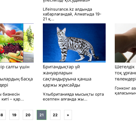
Lifeinsurance.kz алдында
хабарлағандай, Алматыда 19-
21 қ...
ір салты үшін
Британдықтар үй
Шетелдік
жануарларын
тоқ ұрған
ылардың басқа
сақтандыруына қанша
төлемдер
дері
қаржы жұмсайды
Гонконг а
қаласының
 бизнесін
Ұлыбританияда мысықты орта
иті – қар...
есеппен алғанда жы...
18
19
20
21
22
»