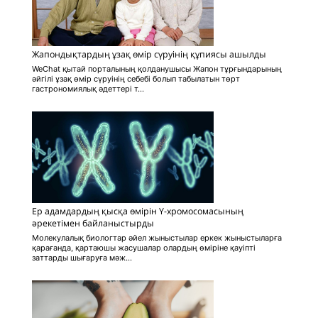
Жапондықтардың ұзақ өмір сүруінің құпиясы ашылды
WeСhat қытай порталының қолданушысы Жапон тұрғындарының
әйгілі ұзақ өмір сүруінің себебі болып табылатын төрт
гастрономиялық әдеттері т...
Ер адамдардың қысқа өмірін Y-хромосомасының
әрекетімен байланыстырды
Молекулалық биологтар әйел жыныстылар еркек жыныстыларға
қарағанда, қартаюшы жасушалар олардың өміріне қауіпті
заттарды шығаруға мәж...