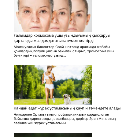
Ғалымдар хромосома ұшы ұзындығының қысқаруы
қартаюды жылдамдататына күмән келтірді
Молекулалық биологтар Соэй шотланд аралында жабайы
қойлардың популяциясын бақылай отырып, хромосома ұшы
бөліктері – теломерлер ұзынд...
Қандай әдет жүрек ұстамасының қаупін төмендете алады
Чиккароне Орталығының профилактикалық кардиология
бойынша директордың орынбасары, дәрігер Эрин Мичостың
сөзінше жиі жүрек ұстамасыны...