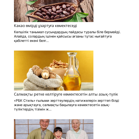
Какао өмірді ұзартуға көмектеседі
Көпшілік танымал сусындардың пайдасы туралы біле бермейді.
Алайда, солардың ішінен қайсысы ағзаны тұтас нығайтуға
қабілетті екені белг...
Салмақты ретке келтіруге көмектесетін алты азық-түлік
«РБК Стиль» ғылыми зерттеулердің нәтижелерін зерттеп білді
және арықтауға, салмақты бақылауға көмектесетін азық-
түліктердің тізімін ж...