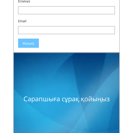
Есіміңіз
Email
Жазылу
Сарапшыға сұрақ қойыңыз