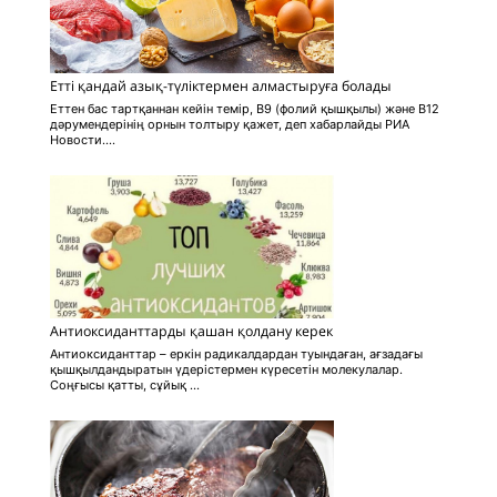
Етті қандай азық-түліктермен алмастыруға болады
Еттен бас тартқаннан кейін темір, В9 (фолий қышқылы) және В12
дәрумендерінің орнын толтыру қажет, деп хабарлайды РИА
Новости....
Антиоксиданттарды қашан қолдану керек
Антиоксиданттар – еркін радикалдардан туындаған, ағзадағы
қышқылдандыратын үдерістермен күресетін молекулалар.
Соңғысы қатты, сұйық ...