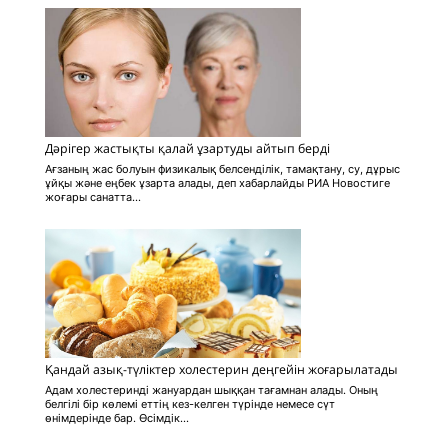
Дәрігер жастықты қалай ұзартуды айтып берді
Ағзаның жас болуын физикалық белсенділік, тамақтану, су, дұрыс
ұйқы және еңбек ұзарта алады, деп хабарлайды РИА Новостиге
жоғары санатта...
Қандай азық-түліктер холестерин деңгейін жоғарылатады
Адам холестеринді жануардан шыққан тағамнан алады. Оның
белгілі бір көлемі еттің кез-келген түрінде немесе сүт
өнімдерінде бар. Өсімдік...