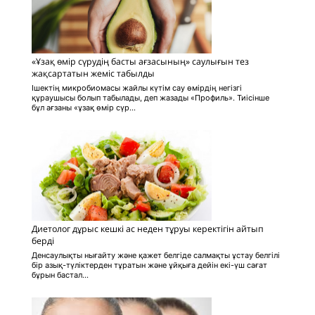
«Ұзақ өмір сүрудің басты ағзасының» саулығын тез
жақсартатын жеміс табылды
Ішектің микробиомасы жайлы күтім сау өмірдің негізгі
құраушысы болып табылады, деп жазады «Профиль». Тиісінше
бұл ағзаны «ұзақ өмір сүр...
Диетолог дұрыс кешкі ас неден тұруы керектігін айтып
берді
Денсаулықты нығайту және қажет белгіде салмақты ұстау белгілі
бір азық-түліктерден тұратын және ұйқыға дейін екі-үш сағат
бұрын бастал...