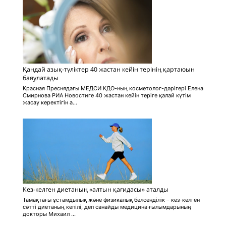
Қандай азық-түліктер 40 жастан кейін терінің қартаюын
баяулатады
Красная Преснядағы МЕДСИ КДО-ның косметолог-дәрігері Елена
Смирнова РИА Новостиге 40 жастан кейін теріге қалай күтім
жасау керектігін а...
Кез-келген диетаның «алтын қағидасы» аталды
Тамақтағы ұстамдылық және физикалық белсенділік – кез-келген
сәтті диетаның кепілі, деп санайды медицина ғылымдарының
докторы Михаил ...