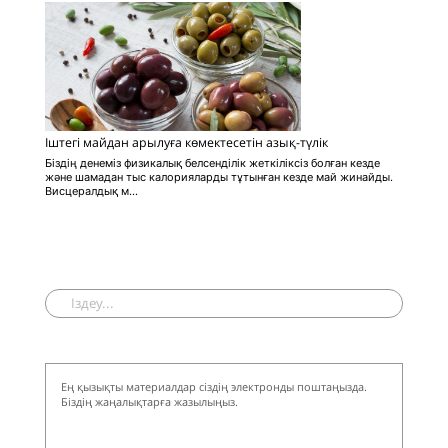
Іштегі майдан арылуға көмектесетін азық-түлік
Біздің денеміз физикалық белсенділік жеткіліксіз болған кезде
және шамадан тыс калорияларды тұтынған кезде май жинайды.
Висцералдық м...
Ең қызықты материалдар сіздің электронды поштаңызда.
Біздің жаңалықтарға жазылыңыз.