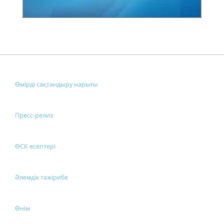
Өмірді сақтандыру нарығы
Пресс-релиз
ӨСК есептері
Әлемдік тәжірибе
Өнім