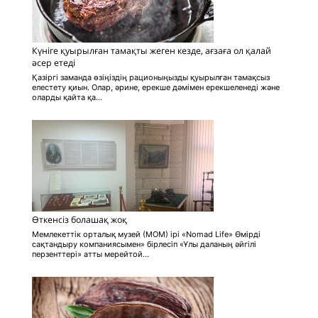
Күніге қуырылған тамақты жеген кезде, ағзаға ол қалай
әсер етеді
Қазіргі заманда өзіңіздің рационыңызды қуырылған тамақсыз
елестету қиын. Олар, әрине, ерекше дәмімен ерекшеленеді және
оларды қайта қа...
Өткенсіз болашақ жоқ
Мемлекеттік орталық музей (МОМ) ірі «Nоmаd Life» Өмірді
сақтандыру компаниясымен» бірлесіп «Ұлы даланың әйгілі
перзенттері» атты мерейтой...