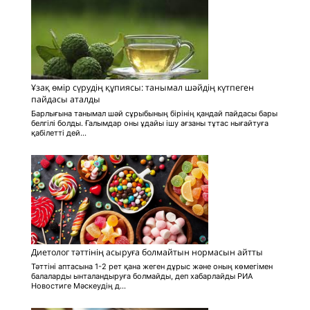
Ұзақ өмір сүрудің құпиясы: танымал шәйдің күтпеген
пайдасы аталды
Барлығына танымал шәй сұрыбының бірінің қандай пайдасы бары
белгілі болды. Ғалымдар оны ұдайы ішу ағзаны тұтас нығайтуға
қабілетті дей...
Диетолог тәттінің асыруға болмайтын нормасын айтты
Тәттіні аптасына 1-2 рет қана жеген дұрыс және оның көмегімен
балаларды ынталандыруға болмайды, деп хабарлайды РИА
Новостиге Мәскеудің д...