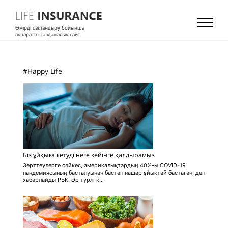
Өмірді сақтандыру бойынша
ақпаратты-талдамалық сайт
#Happy Life
Біз ұйқыға кетуді неге кейінге қалдырамыз
Зерттеулерге сәйкес, америкалықтардың 40%-ы COVID-19
пандемиясының басталуынан бастап нашар ұйықтай бастаған, деп
хабарлайды РБК. Әр түрлі қ...