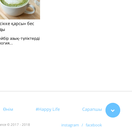
ісікке қарсы» бес
лды
йбір азық-түліктерді
огия...
Өнім
#Happy Life
Сарапшы
rance © 2017 - 2018
instagram /
facebook