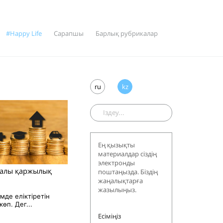
#Happy Life
Сарапшы
Барлық рубрикалар
ru
kz
Ең қызықты
материалдар сіздің
электронды
далы қаржылық
поштаңызда. Біздің
жаңалықтарға
жазылыңыз.
емде еліктіретін
көп. Дег...
Есіміңіз