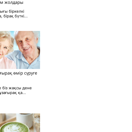
м жолдары
ығы біркелкі
 бірақ бүткі...
ғырақ өмір сүруге
е біз жақсы дене
зағырақ қа...