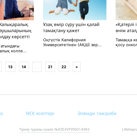
 Халықаралық
Ұзақ өмір сүру үшін қалай
«Қатерлі 
даушыларының
тамақтану қажет
өнім ата
лдау көрсетті
Оңтүстік Калифорния
Тамаққа ке
Университетінен (АҚШ) зер...
қосу онкол
 атындағы
лық колле...
13
14
...
21
22
»
из
ӨСК есептері
Әлемдік тәжірибе
Тіркеу туралы куәлік №KZ53VPY00014983
LifeInsu