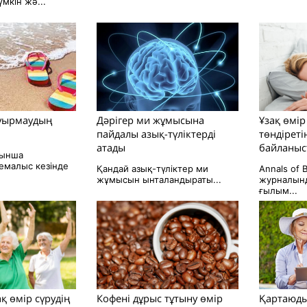
мкін жә...
уырмаудың
Дәрігер ми жұмысына
Ұзақ өмір
пайдалы азық-түліктерді
төндіреті
атады
байланыст
йынша
емалыс кезінде
Қандай азық-түліктер ми
Annals of 
жұмысын ынталандыраты...
журналынд
ғылым...
қ өмір сүрудің
Кофені дұрыс тұтыну өмір
Қартаюды