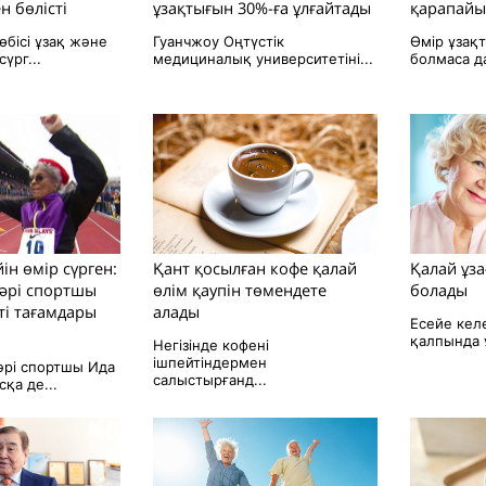
 бөлісті
ұзақтығын 30%-ға ұлғайтады
қарапайы
бісі ұзақ және
Гуанчжоу Оңтүстік
Өмір ұзақт
үрг...
медициналық университетіні...
болмаса да,
ін өмір сүрген:
Қант қосылған кофе қалай
Қалай ұза
кәрі спортшы
өлім қаупін төмендете
болады
кті тағамдары
алады
Есейе кел
қалпында ұ
Негізінде кофені
ішпейтіндермен
әрі спортшы Ида
салыстырғанд...
қа де...