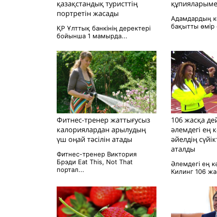
қазақстандық туристтің
құпияларымен
портретін жасады
Адамдардың кө
бақытты өмір с
ҚР Ұлттық банкінің деректері
бойынша 1 мамырда...
Фитнес-тренер жаттығусыз
106 жасқа дей
калориялардан арылудың
әлемдегі ең 
үш оңай тәсілін атады
әйелдің сүйі
аталды
Фитнес-тренер Виктория
Брэди Eat This, Not That
Әлемдегі ең к
портал...
Килинг 106 жас