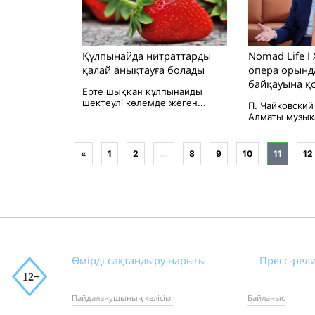
Құлпынайда нитраттарды
Nomad Life I
қалай анықтауға болады
опера орын
байқауына қо
Ерте шыққан құлпынайды
шектеулі көлемде жеген...
П. Чайковский
Алматы музыка
«
1
2
...
8
9
10
11
12
Өмірді сақтандыру нарығы
Пресс-рел
Пайдаланушының келісімі
Байланыс