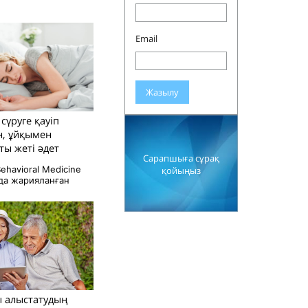
Email
Жазылу
 сүруге қауіп
н, ұйқымен
ы жеті әдет
Сарапшыға сұрақ
Behavioral Medicine
қойыңыз
а жарияланған
 алыстатудың