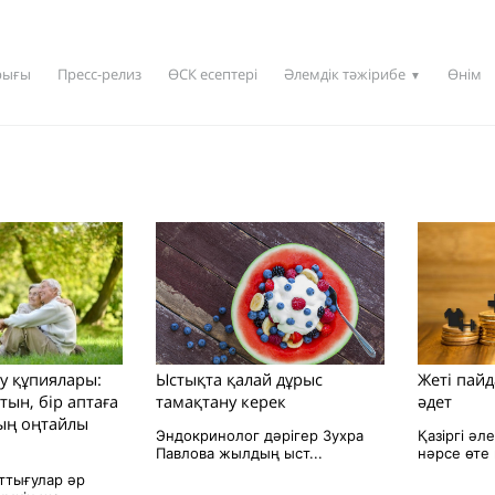
рығы
Пресс-релиз
ӨСК есептері
Әлемдік тәжірибе
Өнім
▼
ру құпиялары:
Ыстықта қалай дұрыс
Жеті пай
тын, бір аптаға
тамақтану керек
әдет
ың оңтайлы
Эндокринолог дәрігер Зухра
Қазіргі әл
Павлова жылдың ыст...
нәрсе өте 
ттығулар әр