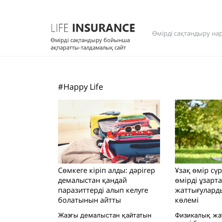
Өмірді сақтандыру на
Өмірді сақтандыру бойынша
ақпаратты-талдамалық сайт
#Happy Life
Сөмкеге кіріп алды: дәрігер
Ұзақ өмір сү
демалыстан қандай
өмірді ұзарта
паразиттерді алып келуге
жаттығулард
болатынын айтты
көлемі
Жазғы демалыстан қайтатын
Физикалық жа