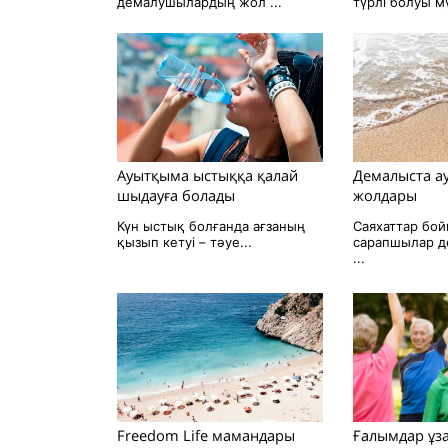
демалушылардың жол ...
түрлі болуы мү
Ауытқыма ыстыққа қалай
Демалыста а
шыдауға болады
жолдары
Күн ыстық болғанда ағзаның
Саяхаттар бо
қызып кетуі – тәуе...
сарапшылар д
...
Freedom Life мамандары
Ғалымдар ұза